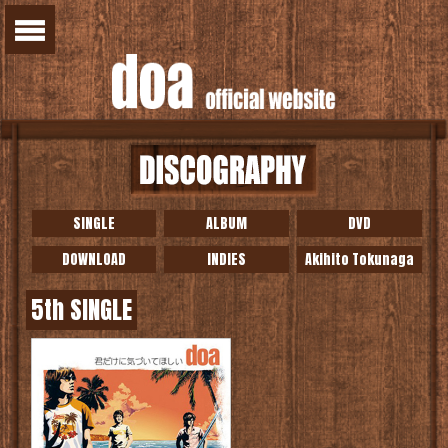
SINGLE
ALBUM
DVD
DOWNLOAD
INDIES
Akihito Tokunaga
5th SINGLE