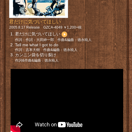
君だけに気づいてほしい
2005.8.17 Release GZCA-4049 ￥1,200+税
君だけに気づいてほしい
作詞：作詞：大田紳一郎 作曲&編曲：徳永暁人
Tell me what I got to do
作詞：吉本大樹 作曲&編曲：徳永暁人
カンニン袋を切り裂け
作詞&作曲&編曲：徳永暁人