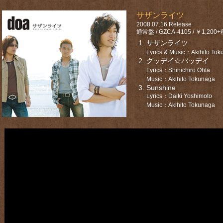
サザンライツ
2008.07.16 Release
通常盤 / GZCA-4105 / ￥1,200
サザンライツ
Lyrics & Music：Akihito To
グッデイ☆バッデイ
Lyrics：Shinichiro Ohta
Music：Akihito Tokunaga
Sunshine
Lyrics：Daiki Yoshimoto
Music：Akihito Tokunaga