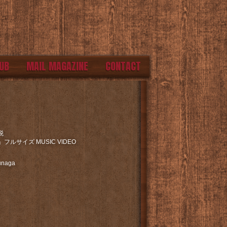
UB
MAIL MAGAZINE
CONTACT
+税
ルサイズ MUSIC VIDEO
kunaga