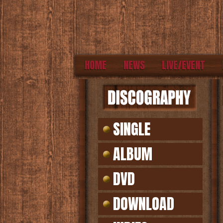
HOME
NEWS
LIVE/EVENT
SINGLE
ALBUM
DVD
DOWNLOAD