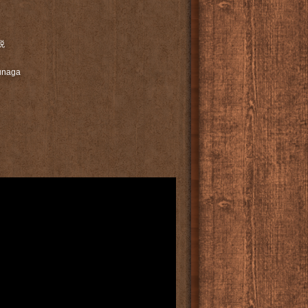
+税
kunaga