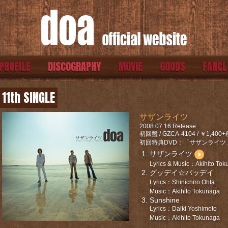
PROFILE
DISCOGRAPHY
MOVIE
GOODS
FANCL
11th SINGLE
サザンライツ
2008.07.16 Release
初回盤 / GZCA-4104 / ￥1,400
初回特典DVD：「サザンライツ」フ
サザンライツ
Lyrics & Music：Akihito To
グッデイ☆バッデイ
Lyrics：Shinichiro Ohta
Music：Akihito Tokunaga
Sunshine
Lyrics：Daiki Yoshimoto
Music：Akihito Tokunaga